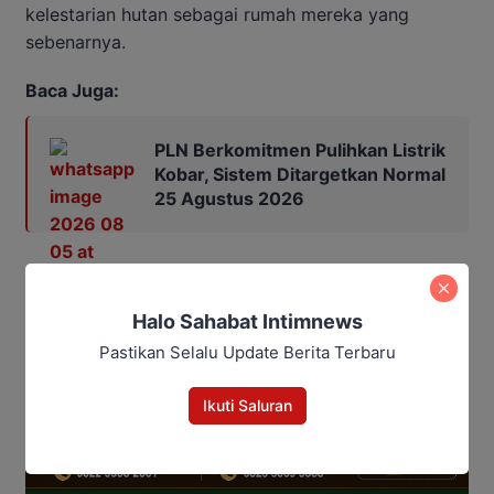
kelestarian hutan sebagai rumah mereka yang
sebenarnya.
Baca Juga:
PLN Berkomitmen Pulihkan Listrik
Kobar, Sistem Ditargetkan Normal
25 Agustus 2026
Halo Sahabat Intimnews
Pastikan Selalu Update Berita Terbaru
Ikuti Saluran