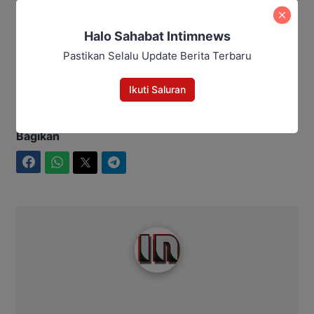
Baca Juga:
Halo Sahabat Intimnews
593 Titik Panas Terdeteksi di
Pastikan Selalu Update Berita Terbaru
Kalteng, Satgas Perkuat
Penanganan Karhutla
Ikuti Saluran
Bagikan
Facebook
WhatsApp
Twitter
Telegram
Intim News