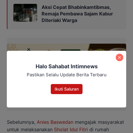
Aksi Cepat Bhabinkamtibmas,
Remaja Pembawa Sajam Kabur
Diteriaki Warga
Halo Sahabat Intimnews
Pastikan Selalu Update Berita Terbaru
Ikuti Saluran
Sebelumnya,
Anies Baswedan
mengajak masyarakat
untuk melaksanakan
Sholat Idul Fitri
di rumah