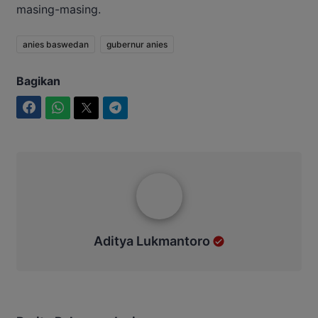
masing-masing.
anies baswedan
gubernur anies
Bagikan
Facebook
WhatsApp
Twitter
Telegram
Aditya Lukmantoro
Aditya Lukmantoro