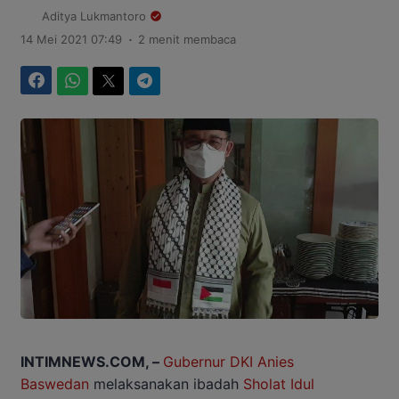
Aditya Lukmantoro
.
14 Mei 2021 07:49
2 menit membaca
Facebook
WhatsApp
Twitter
Telegram
INTIMNEWS.COM, –
Gubernur DKI Anies
Baswedan
melaksanakan ibadah
Sholat Idul