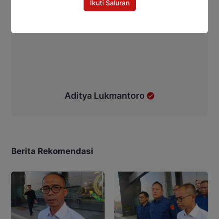
Ikuti Saluran
Aditya Lukmantoro
Berita Rekomendasi