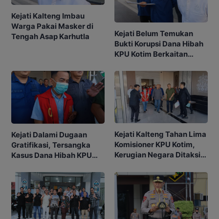
Kejati Kalteng Imbau
Warga Pakai Masker di
Kejati Belum Temukan
Tengah Asap Karhutla
Bukti Korupsi Dana Hibah
KPU Kotim Berkaitan
dengan Pilkada
Kejati Kalteng Tahan Lima
Kejati Dalami Dugaan
Komisioner KPU Kotim,
Gratifikasi, Tersangka
Kerugian Negara Ditaksir
Kasus Dana Hibah KPU
Capai Rp10 M
Kotim Bisa Bertambah