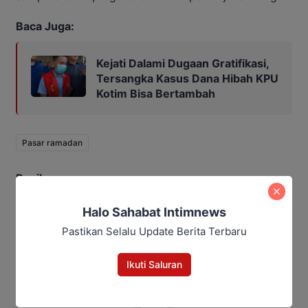
Baca Juga:
Kejati Dalami Dugaan Gratifikasi,
Tersangka Kasus Dana Hibah KPU
Kotim Bisa Bertambah
Pasar ramadan
Bagikan
Halo Sahabat Intimnews
Facebook
WhatsApp
Twitter
Telegram
Pastikan Selalu Update Berita Terbaru
Ikuti Saluran
Aditya Lukmantoro