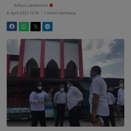
Aditya Lukmantoro
.
8 April 2021 13:16
1 menit membaca
Facebook
WhatsApp
Twitter
Telegram