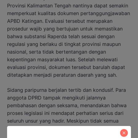
Provinsi Kalimantan Tengah nantinya dapat semakin
memperkuat kualitas dokumen pertanggungjawaban
APBD Katingan. Evaluasi tersebut merupakan
prosedur wajib yang bertujuan untuk memastikan
bahwa substansi Raperda telah sesuai dengan
regulasi yang berlaku di tingkat provinsi maupun
nasional, serta tidak bertentangan dengan
kepentingan masyarakat luas. Setelah melewati
evaluasi provinsi, dokumen tersebut barulah dapat
ditetapkan menjadi peraturan daerah yang sah.
Sidang paripurna berjalan tertib dan kondusif. Para
anggota DPRD tampak mengikuti jalannya
pembahasan dengan seksama, menandakan bahwa
proses legislasi ini mendapat perhatian serius dari
seluruh unsur yang hadir. Meskipun tidak semua
anggota menyampaikan pandangan secara langsung
dalam forum, keberadaan mereka menunjukkan