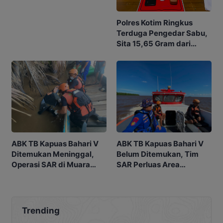
Polres Kotim Ringkus
Terduga Pengedar Sabu,
Sita 15,65 Gram dari
Rumah di Ketapang
ABK TB Kapuas Bahari V
ABK TB Kapuas Bahari V
Ditemukan Meninggal,
Belum Ditemukan, Tim
Operasi SAR di Muara
SAR Perluas Area
Sampit Dihentikan
Pencarian di Muara
Sampit
Trending