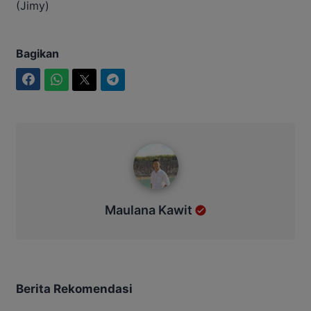
(Jimy)
Bagikan
Facebook
WhatsApp
Twitter
Telegram
Maulana Kawit
Maulana Kawit
Berita Rekomendasi