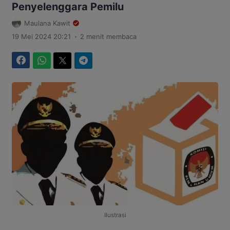
Penyelenggara Pemilu
Maulana Kawit
.
19 Mei 2024 20:21
2 menit membaca
Facebook
WhatsApp
Twitter
Telegram
Ilustrasi