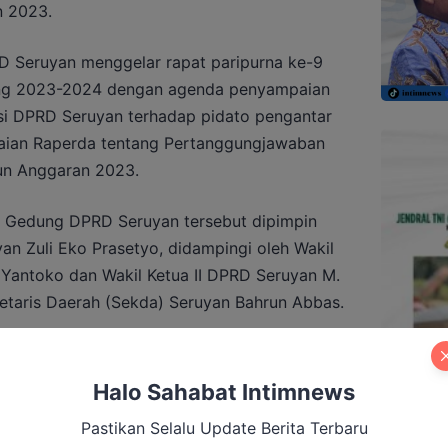
n 2023.
RD Seruyan menggelar rapat paripurna ke-9
dang 2023-2024 dengan agenda penyampaian
i DPRD Seruyan terhadap pidato pengantar
paian Raperda tentang Pertanggungjawaban
un Anggaran 2023.
a Gedung DPRD Seruyan tersebut dipimpin
n Zuli Eko Prasetyo, didampingi oleh Wakil
Yantoko dan Wakil Ketua II DPRD Seruyan M.
kretaris Daerah (Sekda) Seruyan Bahrun Abbas.
asing fraksi DPRD Seruyan menyampaikan
a umum menerima raperda tersebut untuk
Halo Sahabat Intimnews
gan mekanisme yang berlaku.
Pastikan Selalu Update Berita Terbaru