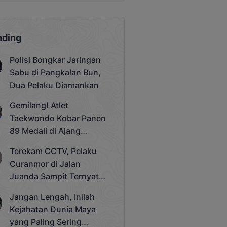
nding
Polisi Bongkar Jaringan
Sabu di Pangkalan Bun,
Dua Pelaku Diamankan
Gemilang! Atlet
Taekwondo Kobar Panen
89 Medali di Ajang
Bergengsi Rektor Unda
Terekam CCTV, Pelaku
Cup 2025
Curanmor di Jalan
Juanda Sampit Ternyata
Seorang PNS
Jangan Lengah, Inilah
Kejahatan Dunia Maya
yang Paling Sering