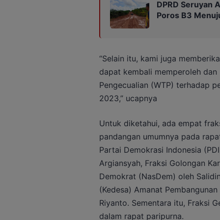
DPRD Seruyan Ap
Poros B3 Menuju
“Selain itu, kami juga memberik
dapat kembali memperoleh dan 
Pengecualian (WTP) terhadap p
2023,” ucapnya
Untuk diketahui, ada empat fr
pandangan umumnya pada rapat p
Partai Demokrasi Indonesia (PD
Argiansyah, Fraksi Golongan Kary
Demokrat (NasDem) oleh Salidin
(Kedesa) Amanat Pembangunan R
Riyanto. Sementara itu, Fraksi G
dalam rapat paripurna.