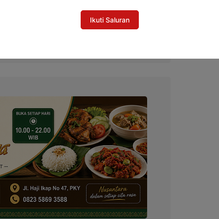
Ikuti Saluran
D Seruyan Salurkan Bibit dan Pakan Ikan
i Danau Sembuluh