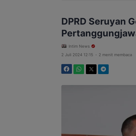
DPRD Seruyan Ge
Pertanggungjaw
Intim News
.
2 Juli 2024 12:15
2 menit membaca
Facebook
WhatsApp
Twitter
Telegram