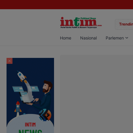
gan Sabu di Pangkalan Bun, Dua Pelaku Diamankan
Trendin
Home
Nasional
Parlemen