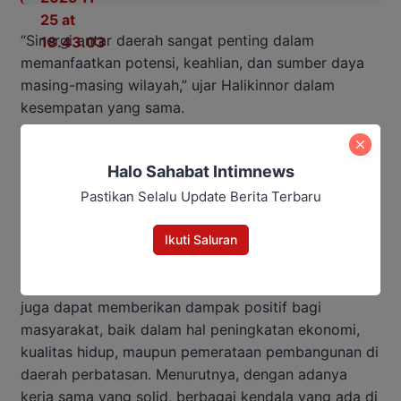
“Sinergi antar daerah sangat penting dalam
memanfaatkan potensi, keahlian, dan sumber daya
masing-masing wilayah,” ujar Halikinnor dalam
kesempatan yang sama.
Ia juga menyebutkan bahwa kerja sama ini
Halo Sahabat Intimnews
diharapkan dapat mempercepat pembangunan
infrastruktur, peningkatan kualitas pelayanan publik,
Pastikan Selalu Update Berita Terbaru
dan pengelolaan sumber daya alam yang ada di
kedua daerah.
Ikuti Saluran
Selain itu, Halikinnor berharap kerja sama tersebut
juga dapat memberikan dampak positif bagi
masyarakat, baik dalam hal peningkatan ekonomi,
kualitas hidup, maupun pemerataan pembangunan di
daerah perbatasan. Menurutnya, dengan adanya
kerja sama yang solid, berbagai kendala yang ada di