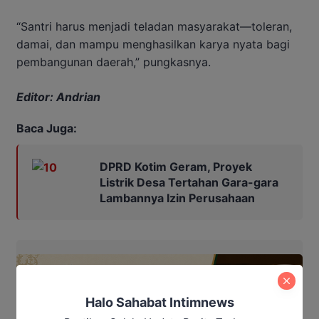
“Santri harus menjadi teladan masyarakat—toleran,
damai, dan mampu menghasilkan karya nyata bagi
pembangunan daerah,” pungkasnya.
Editor: Andrian
Baca Juga:
DPRD Kotim Geram, Proyek
Listrik Desa Tertahan Gara-gara
Lambannya Izin Perusahaan
Halo Sahabat Intimnews