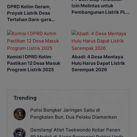
Izin Melintas untuk
DPRD Kotim Geram,
Pembangunan Listrik PLN
Proyek Listrik Desa
ke Desa Selucing
Tertahan Gara-gara
Lambannya Izin
Perusahaan
Komisi I DPRD Kotim
Abadi: 4 Desa Mentaya
Pastikan 12 Desa Masuk
Hulu Harus Dapat Listrik
Program Listrik 2025
Serempak 2026
Trending
Polisi Bongkar Jaringan Sabu di
Pangkalan Bun, Dua Pelaku Diamankan
Gemilang! Atlet Taekwondo Kobar Panen
89 Medali di Ajang Bergengsi Rektor Unda