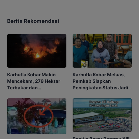
Berita Rekomendasi
Karhutla Kobar Makin
Karhutla Kobar Meluas,
Mencekam, 279 Hektar
Pemkab Siapkan
Terbakar dan
Peningkatan Status Jadi
Penerbangan Mulai
Tanggap Darurat
Terganggu
Panitia Besar Porprov Xlll