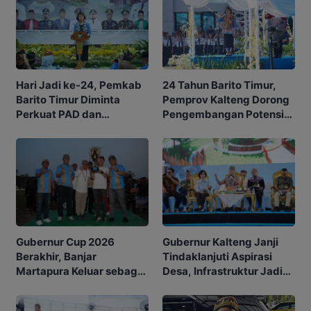
Hari Jadi ke-24, Pemkab
24 Tahun Barito Timur,
Barito Timur Diminta
Pemprov Kalteng Dorong
Perkuat PAD dan
Pengembangan Potensi
Waspadai Karhutla
Daerah
Gubernur Kalteng Janji
Gubernur Cup 2026
Tindaklanjuti Aspirasi
Berakhir, Banjar
Desa, Infrastruktur Jadi
Martapura Keluar sebagai
Prioritas
Juara