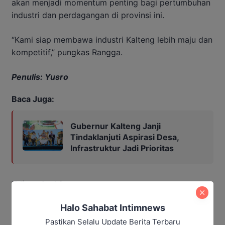
akan menjadi momentum penting bagi pertumbuhan
industri dan perdagangan di provinsi ini.
“Kami siap membawa industri Kalteng lebih maju dan
kompetitif,” pungkas Rangga.
Penulis: Yusro
Baca Juga:
Gubernur Kalteng Janji
Tindaklanjuti Aspirasi Desa,
Infrastruktur Jadi Prioritas
Editor: Andrian
Halo Sahabat Intimnews
Disdagperin Kalteng
Pastikan Selalu Update Berita Terbaru