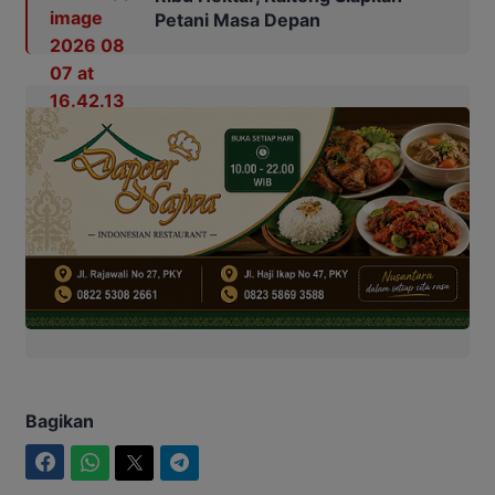
Petani Masa Depan
Bagikan
Facebook
WhatsApp
Twitter
Telegram