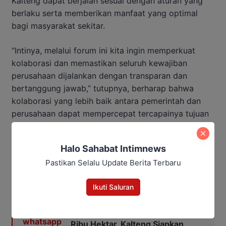
Kalteng dapat berjalan sesuai dengan aturan yang
berlaku serta memberikan manfaat yang optimal
bagi masyarakat sekitar.
“Intinya, melalui forum ini kita ingin memperkuat
kolaborasi dan memastikan seluruh kewajiban
perusahaan dijalankan dengan transparan dan
bertanggung jawab,” tutupnya, berharap bahwa
kolaborasi yang lebih baik antara pemerintah dan
perusahaan dapat mempercepat tercapainya tujuan
pembangunan yang berkelanjutan.
Halo Sahabat Intimnews
Penulis: Redha
Pastikan Selalu Update Berita Terbaru
Editor: Andrian
Baca Juga:
Ikuti Saluran
Program Cetak Sawah Capai 26
Ribu Hektar, Kalteng Siapkan