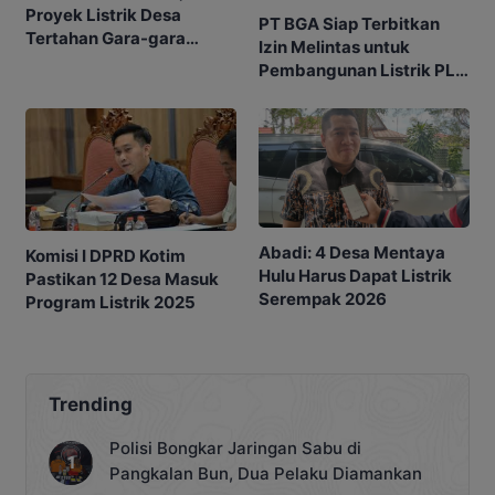
Proyek Listrik Desa
PT BGA Siap Terbitkan
Tertahan Gara-gara
Izin Melintas untuk
Lambannya Izin
Pembangunan Listrik PLN
Perusahaan
ke Desa Selucing
Abadi: 4 Desa Mentaya
Komisi I DPRD Kotim
Hulu Harus Dapat Listrik
Pastikan 12 Desa Masuk
Serempak 2026
Program Listrik 2025
Trending
Polisi Bongkar Jaringan Sabu di
Pangkalan Bun, Dua Pelaku Diamankan