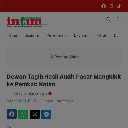
Home
Nasional
Parlemen
Ekonomi
Politik
Bumi T
Dewan Tagih Hasil Audit Pasar Mangkikit
ke Pemkab Kotim
Aditya Lukmantoro
.
5 Mei 2021 15:26
2 menit membaca
Facebook
WhatsApp
Twitter
Telegram