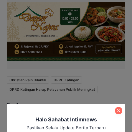
Christian Rain Dilantik
DPRD Katingan
DPRD Katingan Harap Pelayanan Publik Meningkat
Bagikan
Facebook
Halo Sahabat Intimnews
WhatsApp
Twitter
Telegram
Pastikan Selalu Update Berita Terbaru