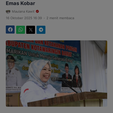
Emas Kobar
Maulana Kawit
.
16 Oktober 2025 16:39
2 menit membaca
Facebook
WhatsApp
Twitter
Telegram