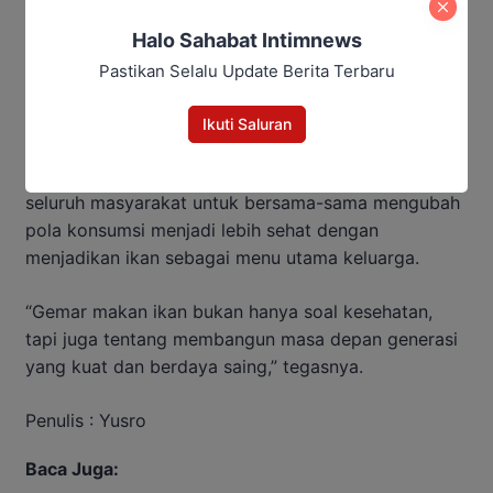
Halo Sahabat Intimnews
Pastikan Selalu Update Berita Terbaru
Ikuti Saluran
Di akhir sambutannya, Bupati Kobar mengajak
seluruh masyarakat untuk bersama-sama mengubah
pola konsumsi menjadi lebih sehat dengan
menjadikan ikan sebagai menu utama keluarga.
“Gemar makan ikan bukan hanya soal kesehatan,
tapi juga tentang membangun masa depan generasi
yang kuat dan berdaya saing,” tegasnya.
Penulis : Yusro
Baca Juga: