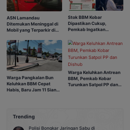
Stok BBM Kobar
ASN Lamandau
Dipastikan Cukup,
Ditemukan Meninggal di
Pemkab Ingatkan
Mobil yang Terparkir di
Ancaman Pidana bagi
Pangkalan Bun
Penyalahgunaan
Warga Keluhkan Antrean
Warga Pangkalan Bun
BBM, Pemkab Kobar
Keluhkan BBM Cepat
Turunkan Satpol PP dan
Habis, Baru Jam 11 Siang
Dishub
SPBU Sudah Kehabisan
Stok
Trending
Polisi Bongkar Jaringan Sabu di