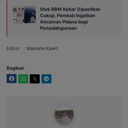
Stok BBM Kobar Dipastikan
Cukup, Pemkab Ingatkan
Ancaman Pidana bagi
Penyalahgunaan
Editor : Maulana Kawit
Bagikan
Facebook
WhatsApp
Twitter
Telegram
Maulana Kawit