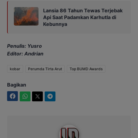
Lansia 86 Tahun Tewas Terjebak
Api Saat Padamkan Karhutla di
Kebunnya
Penulis: Yusro
Editor: Andrian
kobar
Perumda Tirta Arut
Top BUMD Awards
Bagikan
Facebook
WhatsApp
Twitter
Telegram
Intim News