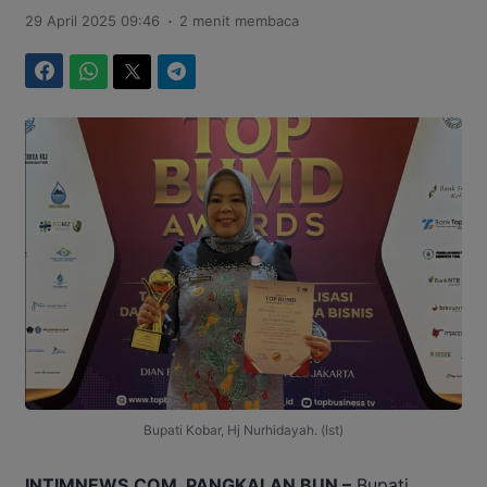
.
29 April 2025 09:46
2 menit membaca
Facebook
WhatsApp
Twitter
Telegram
Bupati Kobar, Hj Nurhidayah. (Ist)
INTIMNEWS.COM, PANGKALAN BUN –
Bupati