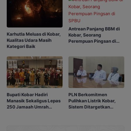
Antrean Panjang BBM di
Karhutla Meluas di Kobar,
Kobar, Seorang
Kualitas Udara Masih
Perempuan Pingsan di
Kategori Baik
SPBU
Bupati Kobar Hadiri
PLN Berkomitmen
Manasik Sekaligus Lepas
Pulihkan Listrik Kobar,
250 Jamaah Umrah
Sistem Ditargetkan
Alkamila
Normal 25 Agustus 2026