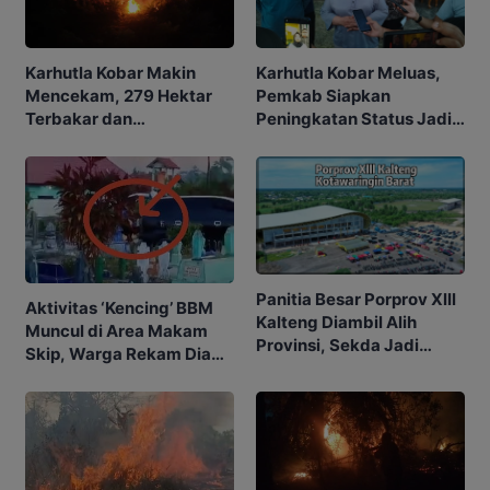
Karhutla Kobar Makin
Karhutla Kobar Meluas,
Mencekam, 279 Hektar
Pemkab Siapkan
Terbakar dan
Peningkatan Status Jadi
Penerbangan Mulai
Tanggap Darurat
Terganggu
Panitia Besar Porprov Xlll
Aktivitas ‘Kencing’ BBM
Kalteng Diambil Alih
Muncul di Area Makam
Provinsi, Sekda Jadi
Skip, Warga Rekam Diam-
Ketua
diam