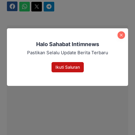
Facebook
WhatsApp
Twitter
Telegram
Intim News
Halo Sahabat Intimnews
Pastikan Selalu Update Berita Terbaru
Ikuti Saluran