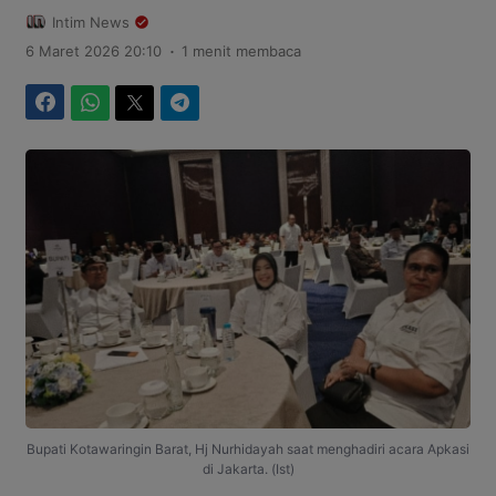
Intim News
.
6 Maret 2026 20:10
1 menit membaca
Facebook
WhatsApp
Twitter
Telegram
Bupati Kotawaringin Barat, Hj Nurhidayah saat menghadiri acara Apkasi
di Jakarta. (Ist)