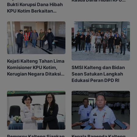
Bukti Korupsi Dana Hibah
Kotim Bisa Bertambah
KPU Kotim Berkaitan
dengan Pilkada
Kejati Kalteng Tahan Lima
SMSI Kalteng dan Bidan
Komisioner KPU Kotim,
Sean Satukan Langkah
Kerugian Negara Ditaksir
Edukasi Peran DPD RI
Capai Rp10 M
Kepala Bapenda Kalteng
Pemprov Kalteng Siapkan