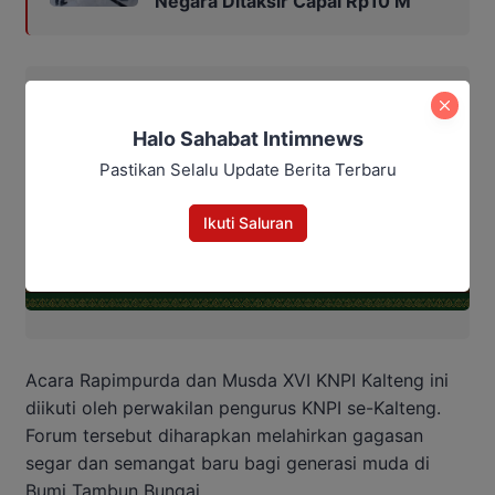
Negara Ditaksir Capai Rp10 M
Halo Sahabat Intimnews
Pastikan Selalu Update Berita Terbaru
Ikuti Saluran
Acara Rapimpurda dan Musda XVI KNPI Kalteng ini
diikuti oleh perwakilan pengurus KNPI se-Kalteng.
Forum tersebut diharapkan melahirkan gagasan
segar dan semangat baru bagi generasi muda di
Bumi Tambun Bungai.