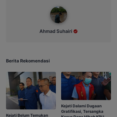
Ahmad Suhairi
Ahmad Suhairi
Berita Rekomendasi
Kejati Dalami Dugaan
Gratifikasi, Tersangka
Kejati Belum Temukan
Kasus Dana Hibah KPU