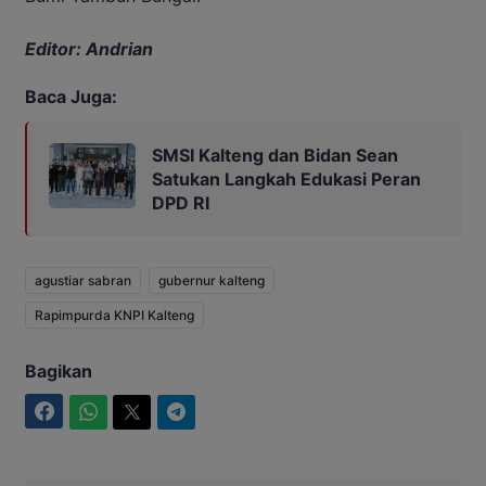
Editor: Andrian
Baca Juga:
SMSI Kalteng dan Bidan Sean
Satukan Langkah Edukasi Peran
DPD RI
agustiar sabran
gubernur kalteng
Rapimpurda KNPI Kalteng
Bagikan
Facebook
WhatsApp
Twitter
Telegram