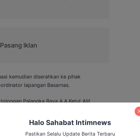
uasi kemudian diserahkan ke pihak
oordinator lapangan Basarnas.
tolongan Palangka Raya A.A.Ketut Alit
Halo Sahabat Intimnews
dan telah dievakuasi, maka secara resmi
 dan semua unsur SAR yang terlibat
Pastikan Selalu Update Berita Terbaru