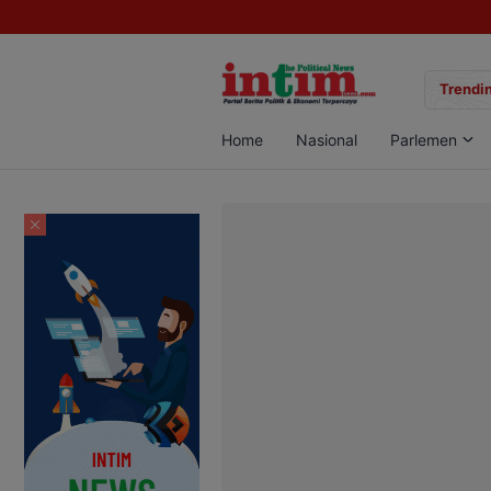
gan Sabu di Pangkalan Bun, Dua Pelaku Diamankan
Trendin
Home
Nasional
Parlemen