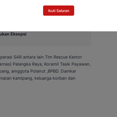
asing-masing”,Ucapnya.
Ikuti Saluran
Dugaan Korupsi Pascasarjana UPR, Kuasa
ukan Eksepsi
perasi SAR antara lain Tim Rescue Kantor
arnas) Palangka Raya, Koramil Tasik Payawan,
pang, amggota Polairut ,BPBD. Damkar
matan kamipang, keluarga korban dan