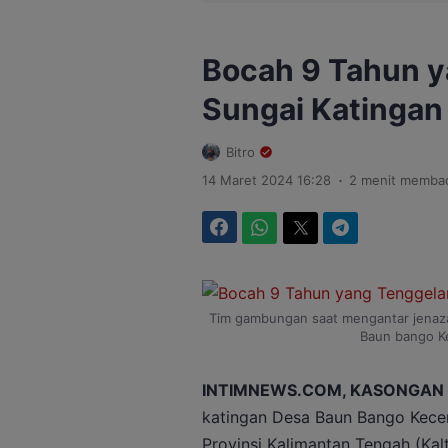
Bocah 9 Tahun y
Sungai Katingan
Bitro
.
14 Maret 2024 16:28
2 menit memba
Facebook
WhatsApp
Twitter
Telegram
Tim gambungan saat mengantar jenaz
Baun bango Ke
INTIMNEWS.COM, KASONGAN
katingan Desa Baun Bango Kec
Provinsi Kalimantan Tengah (Ka