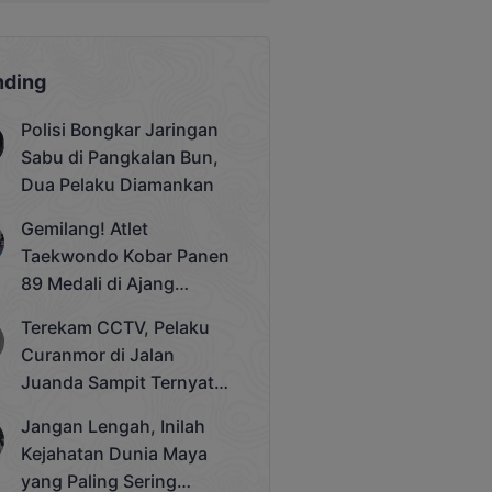
nding
Polisi Bongkar Jaringan
Sabu di Pangkalan Bun,
Dua Pelaku Diamankan
Gemilang! Atlet
Taekwondo Kobar Panen
89 Medali di Ajang
Bergengsi Rektor Unda
Terekam CCTV, Pelaku
Cup 2025
Curanmor di Jalan
Juanda Sampit Ternyata
Seorang PNS
Jangan Lengah, Inilah
Kejahatan Dunia Maya
yang Paling Sering