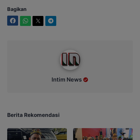
Bagikan
Facebook
WhatsApp
Twitter
Telegram
Intim News
Intim News
Berita Rekomendasi