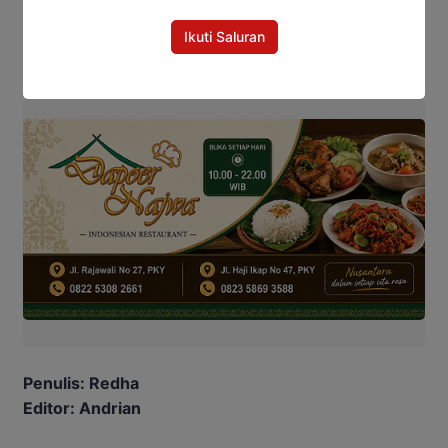
Ribu Hektar, Kalteng Siapkan
Ikuti Saluran
Petani Masa Depan
Penulis: Redha
Editor: Andrian