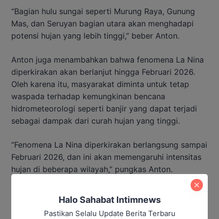
“Bagian hulu sungai seperti Murung Raya, Gunung
Mas, dan Seruyan bagian utara akan menghadapi
potensi hujan yang lebih tinggi,” beber Anton.
Anton juga menambahkan bahwa fenomena La Nina
diperkirakan akan berlanjut hingga Februari 2026.
Oleh karena itu, masyarakat diminta untuk tetap
waspada terhadap kemungkinan bencana
hidrometeorologi seperti banjir yang dapat terjadi
sebagai dampak dari curah hujan yang tinggi.
“Fenomena La Nina diperkirakan berlangsung sampai
Februari 2026, dan ini akan memengaruhi intensitas
hujan di beberapa wilayah,” pungkas Anton.
Baca Juga:
Halo Sahabat Intimnews
Pastikan Selalu Update Berita Terbaru
Program Cetak Sawah Capai 26