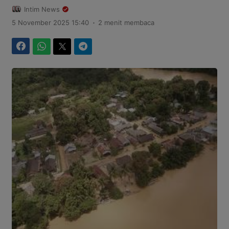
Intim News
.
5 November 2025 15:40
2 menit membaca
Facebook
WhatsApp
Twitter
Telegram