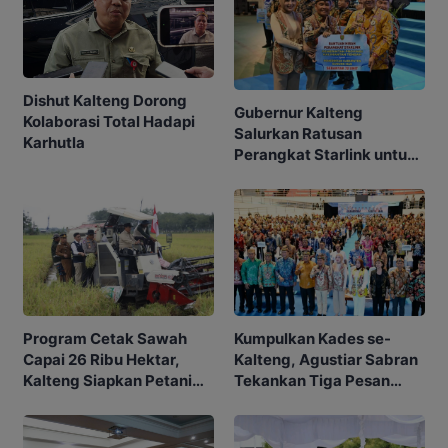
Dishut Kalteng Dorong
Gubernur Kalteng
Kolaborasi Total Hadapi
Salurkan Ratusan
Karhutla
Perangkat Starlink untuk
Sekolah dan Puskesmas
Program Cetak Sawah
Kumpulkan Kades se-
Capai 26 Ribu Hektar,
Kalteng, Agustiar Sabran
Kalteng Siapkan Petani
Tekankan Tiga Pesan
Masa Depan
Penting