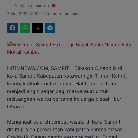
Aditya Lukmantoro
.
7 Mei 2021 13:57
1 menit membaca
Facebook
WhatsApp
Twitter
Telegram
INTIMNEWS.COM, SAMPIT – Bioskop Cinepolis di
kota Sampit Kabupaten Kotawaringin Timur (Kotim)
kembali dibuka untuk umum. Hal tersebut tentu
menjadi angin segar bagi masyarakat untuk
meluangkan waktu bersama keluarga disaat libur
lebaran.
Mengingat seluruh tempat wisata di kota Sampit
ditutup oleh pemerintah kabupaten karena alasan
Covid-19. Dalam pembukaannya hari ini, Bupati