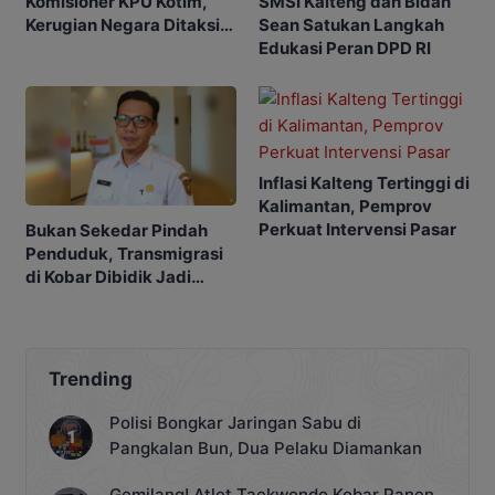
SMSI Kalteng dan Bidan
Komisioner KPU Kotim,
Sean Satukan Langkah
Kerugian Negara Ditaksir
Edukasi Peran DPD RI
Capai Rp10 M
Inflasi Kalteng Tertinggi di
Kalimantan, Pemprov
Perkuat Intervensi Pasar
Bukan Sekedar Pindah
Penduduk, Transmigrasi
di Kobar Dibidik Jadi
Pusat Ekonomi
Trending
Polisi Bongkar Jaringan Sabu di
Pangkalan Bun, Dua Pelaku Diamankan
Gemilang! Atlet Taekwondo Kobar Panen