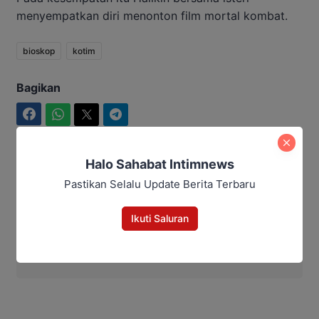
menyempatkan diri menonton film mortal kombat.
bioskop
kotim
Bagikan
Facebook
WhatsApp
Twitter
Telegram
Halo Sahabat Intimnews
Pastikan Selalu Update Berita Terbaru
Aditya Lukmantoro
Ikuti Saluran
Aditya Lukmantoro