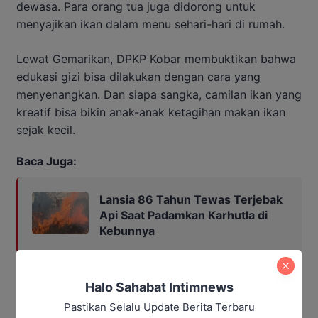
dewasa. Para orang tua juga didorong untuk
menyajikan ikan dalam menu sehari-hari di rumah.
Lewat Gemarikan, DPKP Kobar membuktikan bahwa
edukasi gizi bisa dilakukan dengan cara yang
menyenangkan. Dan siapa sangka, camilan ikan yang
kreatif bisa bikin anak-anak ketagihan makan ikan
sejak kecil.
Baca Juga:
Lansia 86 Tahun Tewas Terjebak
Api Saat Padamkan Karhutla di
Kebunnya
Penulis: Yusro
Halo Sahabat Intimnews
Editor: Andrian
Pastikan Selalu Update Berita Terbaru