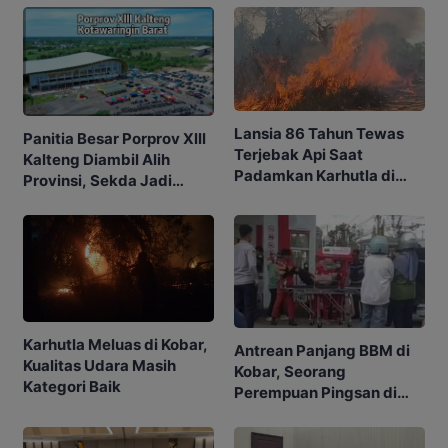
Lansia 86 Tahun Tewas
Panitia Besar Porprov Xlll
Terjebak Api Saat
Kalteng Diambil Alih
Padamkan Karhutla di
Provinsi, Sekda Jadi
Kebunnya
Ketua
Karhutla Meluas di Kobar,
Antrean Panjang BBM di
Kualitas Udara Masih
Kobar, Seorang
Kategori Baik
Perempuan Pingsan di
SPBU