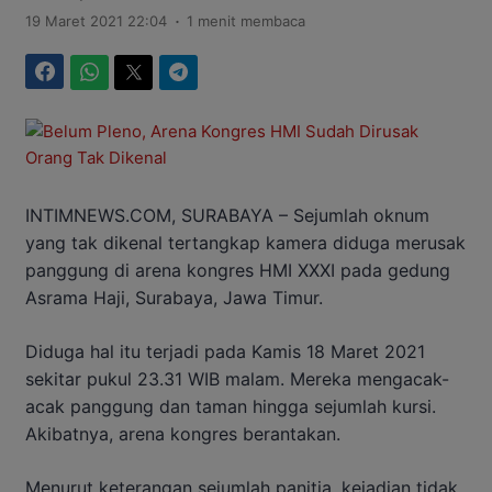
.
19 Maret 2021 22:04
1 menit membaca
Facebook
WhatsApp
Twitter
Telegram
INTIMNEWS.COM, SURABAYA – Sejumlah oknum
yang tak dikenal tertangkap kamera diduga merusak
panggung di arena kongres HMI XXXI pada gedung
Asrama Haji, Surabaya, Jawa Timur.
Diduga hal itu terjadi pada Kamis 18 Maret 2021
sekitar pukul 23.31 WIB malam. Mereka mengacak-
acak panggung dan taman hingga sejumlah kursi.
Akibatnya, arena kongres berantakan.
Menurut keterangan sejumlah panitia, kejadian tidak