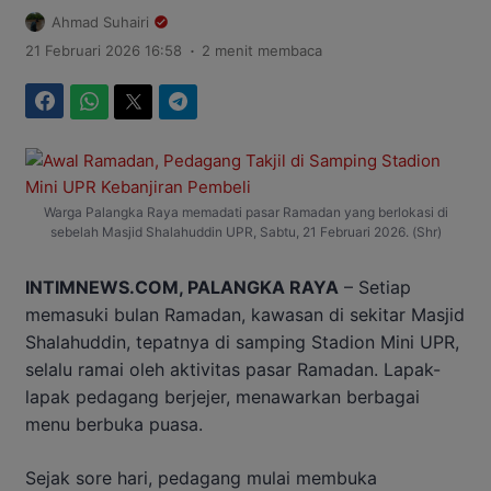
Ahmad Suhairi
.
21 Februari 2026 16:58
2 menit membaca
Facebook
WhatsApp
Twitter
Telegram
Warga Palangka Raya memadati pasar Ramadan yang berlokasi di
sebelah Masjid Shalahuddin UPR, Sabtu, 21 Februari 2026. (Shr)
INTIMNEWS.COM, PALANGKA RAYA
– Setiap
memasuki bulan Ramadan, kawasan di sekitar Masjid
Shalahuddin, tepatnya di samping Stadion Mini UPR,
selalu ramai oleh aktivitas pasar Ramadan. Lapak-
lapak pedagang berjejer, menawarkan berbagai
menu berbuka puasa.
Sejak sore hari, pedagang mulai membuka