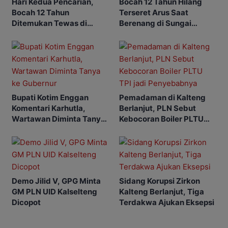
Hari Kedua Pencarian,
Bocah 12 Tahun Hilang
Bocah 12 Tahun
Terseret Arus Saat
Ditemukan Tewas di
Berenang di Sungai
Sungai Kahayan
Kahayan
Bupati Kotim Enggan
Pemadaman di Kalteng
Komentari Karhutla,
Berlanjut, PLN Sebut
Wartawan Diminta Tanya
Kebocoran Boiler PLTU
ke Gubernur
TPI jadi Penyebabnya
Demo Jilid V, GPG Minta
Sidang Korupsi Zirkon
GM PLN UID Kalselteng
Kalteng Berlanjut, Tiga
Dicopot
Terdakwa Ajukan Eksepsi