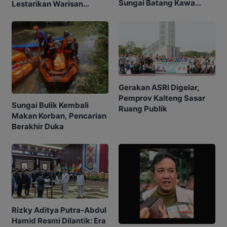
Sungai Batang Kawa
Lestarikan Warisan
Ditemukan Meninggal
Kuliner Tempuyak hingga
Sumpat
Gerakan ASRI Digelar,
Pemprov Kalteng Sasar
Sungai Bulik Kembali
Ruang Publik
Makan Korban, Pencarian
Berakhir Duka
Rizky Aditya Putra-Abdul
Hamid Resmi Dilantik: Era