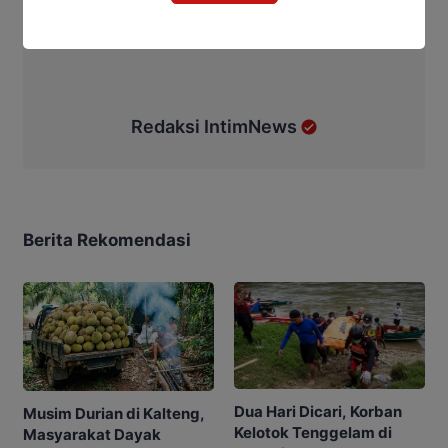
Redaksi IntimNews
Berita Rekomendasi
Dua Hari Dicari, Korban
Musim Durian di Kalteng,
Kelotok Tenggelam di
Masyarakat Dayak