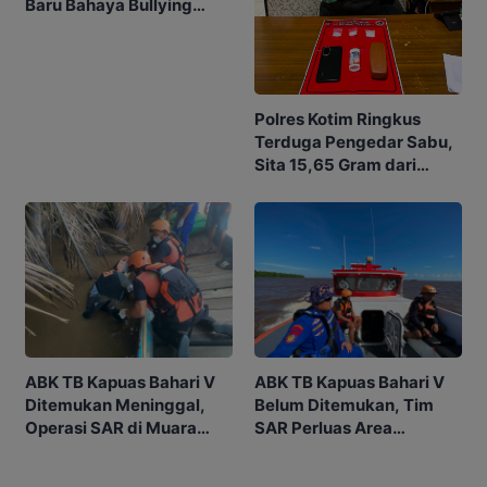
Baru Bahaya Bullying
hingga Judol
Polres Kotim Ringkus
Terduga Pengedar Sabu,
Sita 15,65 Gram dari
Rumah di Ketapang
ABK TB Kapuas Bahari V
ABK TB Kapuas Bahari V
Ditemukan Meninggal,
Belum Ditemukan, Tim
Operasi SAR di Muara
SAR Perluas Area
Sampit Dihentikan
Pencarian di Muara
Sampit