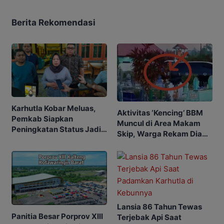
Berita Rekomendasi
Karhutla Kobar Meluas,
Aktivitas ‘Kencing’ BBM
Pemkab Siapkan
Muncul di Area Makam
Peningkatan Status Jadi
Skip, Warga Rekam Diam-
Tanggap Darurat
diam
Lansia 86 Tahun Tewas
Panitia Besar Porprov Xlll
Terjebak Api Saat