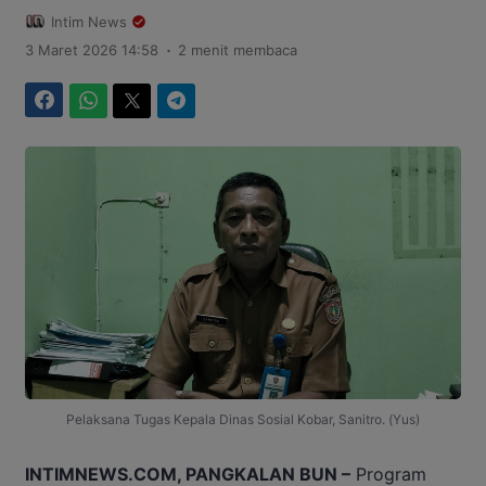
Intim News
.
3 Maret 2026 14:58
2 menit membaca
Facebook
WhatsApp
Twitter
Telegram
Pelaksana Tugas Kepala Dinas Sosial Kobar, Sanitro. (Yus)
INTIMNEWS.COM, PANGKALAN BUN –
Program