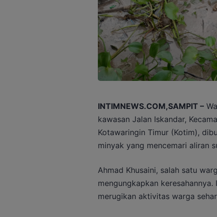
INTIMNEWS.COM,SAMPIT –
War
kawasan Jalan Iskandar, Kecam
Kotawaringin Timur (Kotim), di
minyak yang mencemari aliran s
Ahmad Khusaini, salah satu warg
mengungkapkan keresahannya. la
merugikan aktivitas warga sehari