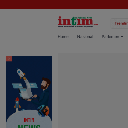
gan Sabu di Pangkalan Bun, Dua Pelaku Diamankan
Trendin
Home
Nasional
Parlemen