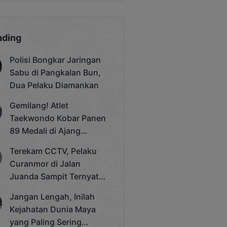
nding
Polisi Bongkar Jaringan
Sabu di Pangkalan Bun,
Dua Pelaku Diamankan
Gemilang! Atlet
Taekwondo Kobar Panen
89 Medali di Ajang
Bergengsi Rektor Unda
Terekam CCTV, Pelaku
Cup 2025
Curanmor di Jalan
Juanda Sampit Ternyata
Seorang PNS
Jangan Lengah, Inilah
Kejahatan Dunia Maya
yang Paling Sering