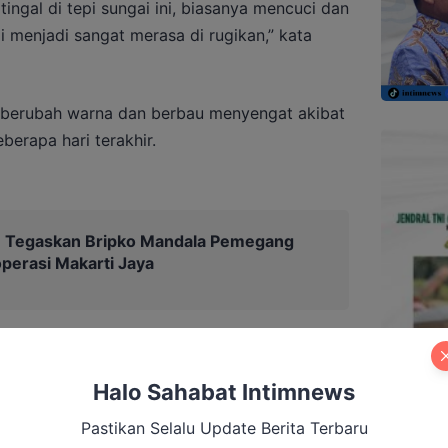
ingal di tepi sungai ini, biasanya mencuci dan
 menjadi sangat merasa di rugikan,” kata
i berubah warna dan berbau menyengat akibat
berapa hari terakhir.
Tegaskan Bripko Mandala Pemegang
erasi Makarti Jaya
Halo Sahabat Intimnews
Pastikan Selalu Update Berita Terbaru