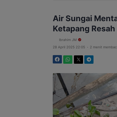
Air Sungai Ment
Ketapang Resah 
Ibrahim JM
.
28 April 2025 22:05
2 menit membac
Facebook
WhatsApp
Twitter
Telegram