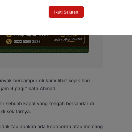
Ikuti Saluran
nyak bercampur oli kami lihat sejak hari
r jam 9 pagi,” kata Ahmad
ari sebuah kapal yang tengah bersandar di
 di sekitarnya.
 tidak tau apakah ada kebocoran atau memang