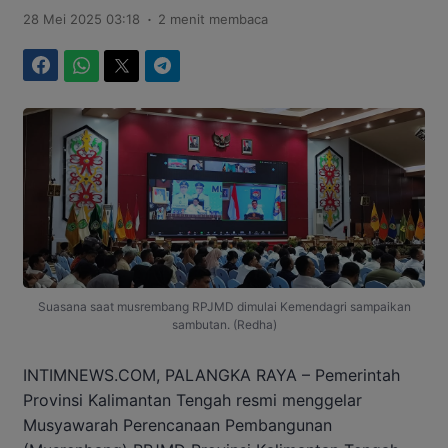
.
28 Mei 2025 03:18
2 menit membaca
Facebook
WhatsApp
Twitter
Telegram
Suasana saat musrembang RPJMD dimulai Kemendagri sampaikan
sambutan. (Redha)
INTIMNEWS.COM, PALANGKA RAYA – Pemerintah
Provinsi Kalimantan Tengah resmi menggelar
Musyawarah Perencanaan Pembangunan