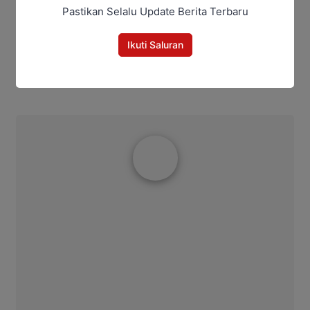
Pastikan Selalu Update Berita Terbaru
Bagikan
Ikuti Saluran
Facebook
WhatsApp
Twitter
Telegram
Intim2