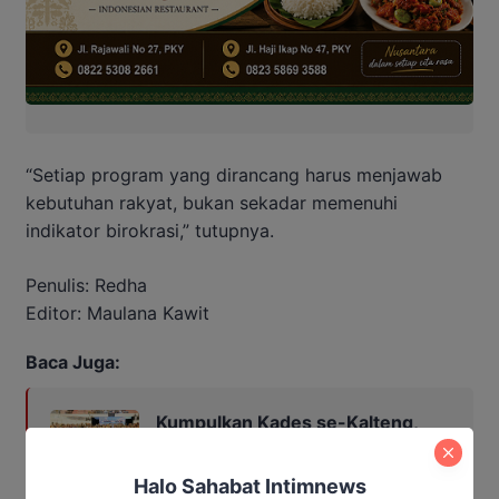
“Setiap program yang dirancang harus menjawab
kebutuhan rakyat, bukan sekadar memenuhi
indikator birokrasi,” tutupnya.
Penulis: Redha
Editor: Maulana Kawit
Baca Juga:
Kumpulkan Kades se-Kalteng,
Agustiar Sabran Tekankan Tiga
Pesan Penting
Halo Sahabat Intimnews