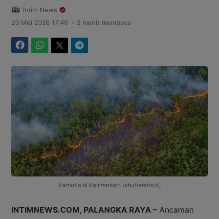
Intim News
.
20 Mei 2026 17:46
2 menit membaca
Facebook
WhatsApp
Twitter
Telegram
Karhutla di Kalimantan. (shutterstock)
INTIMNEWS.COM, PALANGKA RAYA –
Ancaman