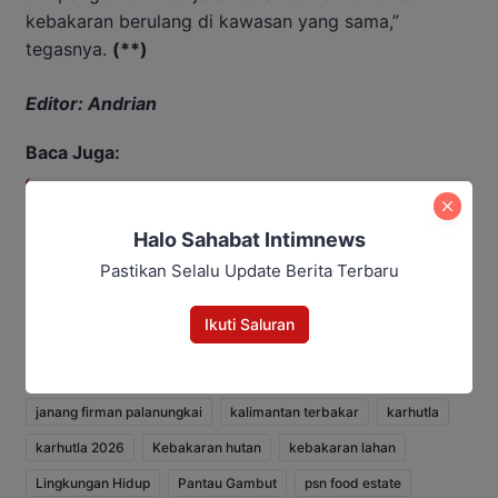
kebakaran berulang di kawasan yang sama,”
tegasnya.
(**)
Editor: Andrian
Baca Juga:
Polemik Bertubi-tubi, Hotman
Paris Mendadak Mundur sebagai
Halo Sahabat Intimnews
Pengacara Mantan Jampidsus
Pastikan Selalu Update Berita Terbaru
Ikuti Saluran
berita Kalteng
ekosistem gambut
el nino 2026
food estate
gambut kalteng
hotspot kalteng
Intimnews
janang firman palanungkai
kalimantan terbakar
karhutla
karhutla 2026
Kebakaran hutan
kebakaran lahan
Lingkungan Hidup
Pantau Gambut
psn food estate