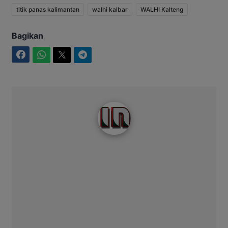
titik panas kalimantan
walhi kalbar
WALHI Kalteng
Bagikan
Facebook
WhatsApp
Twitter
Telegram
Intim News