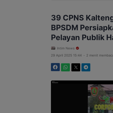
39 CPNS Kalteng 
BPSDM Persiapka
Pelayan Publik H
Intim News
.
29 April 2025 15:44
2 menit membac
Facebook
WhatsApp
Twitter
Telegram