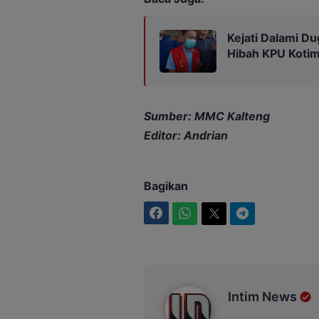
Kejati Dalami Du
Hibah KPU Kotim
Sumber: MMC Kalteng
Editor: Andrian
Bagikan
Facebook
WhatsApp
Twitter
Telegram
Intim News
Intim News