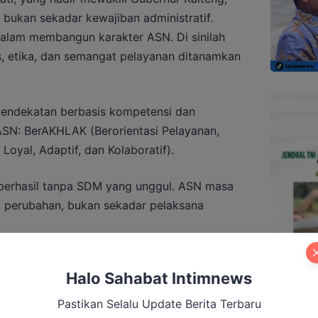
bukan sekadar kewajiban administratif.
dalam membangun karakter ASN. Di sinilah
itas, etika, dan semangat pelayanan ditanamkan
 pendekatan berbasis kompetensi dan
ti ASN: BerAKHLAK (Berorientasi Pelayanan,
oyal, Adaptif, dan Kolaboratif).
n berhasil tanpa SDM yang unggul. ASN masa
k perubahan, bukan sekadar pelaksana
Halo Sahabat Intimnews
mukan Bukti Korupsi Dana Hibah KPU
Pastikan Selalu Update Berita Terbaru
 dengan Pilkada