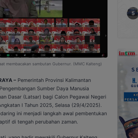
saat membacakan sambutan Gubernur. (MMC Kalteng)
RAYA –
Pemerintah Provinsi Kalimantan
n Pengembangan Sumber Daya Manusia
n Dasar (Latsar) bagi Calon Pegawai Negeri
 Angkatan I Tahun 2025, Selasa (29/4/2025).
daring ini menjadi langkah awal pembentukan
aptif di tengah perubahan zaman.
i, yang hadir mewakili Gubernur Kalteng,