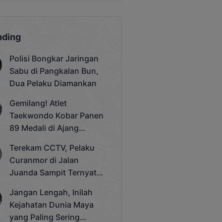
nding
Polisi Bongkar Jaringan
Sabu di Pangkalan Bun,
Dua Pelaku Diamankan
Gemilang! Atlet
Taekwondo Kobar Panen
89 Medali di Ajang
Bergengsi Rektor Unda
Terekam CCTV, Pelaku
Cup 2025
Curanmor di Jalan
Juanda Sampit Ternyata
Seorang PNS
Jangan Lengah, Inilah
Kejahatan Dunia Maya
yang Paling Sering