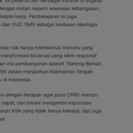
 39 peserta dari berbagai instansi di lingkup
dengan materi seperti wawasan kebangsaan,
isiplin kerja. Pembelajaran ini juga
la dan UUD 1945 sebagai landasan ideologis
tsar tak hanya membentuk individu yang
ransformasi birokrasi yang lebih responsif
ngan visi pembangunan daerah “Kalteng Berkah,
i ASN dalam menjadikan Kalimantan Tengah
 di Indonesia.
ya dengan harapan agar para CPNS mampu
, cepat, dan berani mengambil keputusan
butuh ASN yang tidak hanya bekerja, tapi juga
ya.