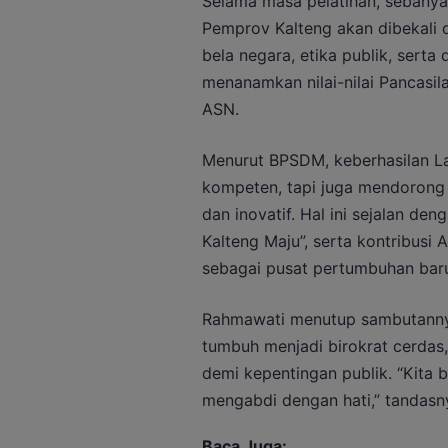
Selama masa pelatihan, sebanyak
Pemprov Kalteng akan dibekali 
bela negara, etika publik, serta d
menanamkan nilai-nilai Pancasi
ASN.
Menurut BPSDM, keberhasilan La
kompeten, tapi juga mendorong t
dan inovatif. Hal ini sejalan de
Kalteng Maju”, serta kontribus
sebagai pusat pertumbuhan baru
Rahmawati menutup sambutann
tumbuh menjadi birokrat cerdas
demi kepentingan publik. “Kita 
mengabdi dengan hati,” tandasn
Baca Juga: