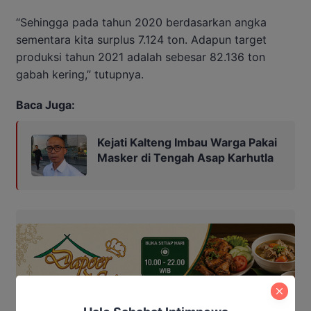
“Sehingga pada tahun 2020 berdasarkan angka
sementara kita surplus 7.124 ton. Adapun target
produksi tahun 2021 adalah sebesar 82.136 ton
gabah kering,” tutupnya.
Baca Juga:
Kejati Kalteng Imbau Warga Pakai
Masker di Tengah Asap Karhutla