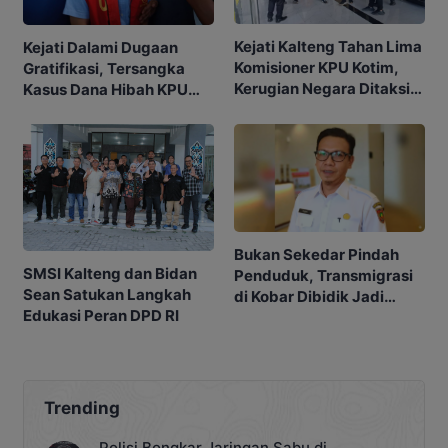
Kejati Kalteng Tahan Lima
Kejati Dalami Dugaan
Komisioner KPU Kotim,
Gratifikasi, Tersangka
Kerugian Negara Ditaksir
Kasus Dana Hibah KPU
Capai Rp10 M
Kotim Bisa Bertambah
Bukan Sekedar Pindah
SMSI Kalteng dan Bidan
Penduduk, Transmigrasi
Sean Satukan Langkah
di Kobar Dibidik Jadi
Edukasi Peran DPD RI
Pusat Ekonomi
Trending
Polisi Bongkar Jaringan Sabu di