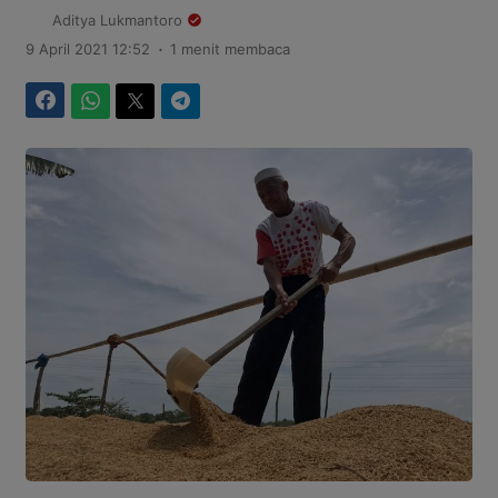
Aditya Lukmantoro
.
9 April 2021 12:52
1 menit membaca
Facebook
WhatsApp
Twitter
Telegram