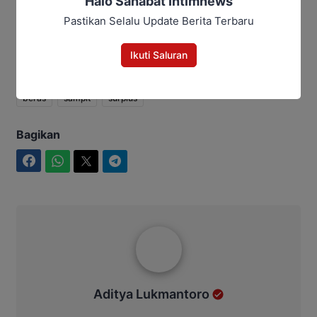
Halo Sahabat Intimnews
Pastikan Selalu Update Berita Terbaru
Ikuti Saluran
beras
sampit
surplus
Bagikan
Facebook
WhatsApp
Twitter
Telegram
Aditya Lukmantoro
Aditya Lukmantoro