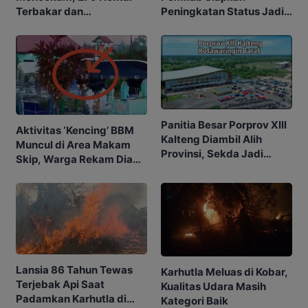
Terbakar dan
Peningkatan Status Jadi
Penerbangan Mulai
Tanggap Darurat
Terganggu
Panitia Besar Porprov Xlll
Aktivitas ‘Kencing’ BBM
Kalteng Diambil Alih
Muncul di Area Makam
Provinsi, Sekda Jadi
Skip, Warga Rekam Diam-
Ketua
diam
Lansia 86 Tahun Tewas
Karhutla Meluas di Kobar,
Terjebak Api Saat
Kualitas Udara Masih
Padamkan Karhutla di
Kategori Baik