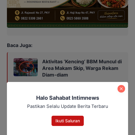
Baca Juga:
Aktivitas ‘Kencing’ BBM Muncul di
Area Makam Skip, Warga Rekam
Diam-diam
Halo Sahabat Intimnews
Bagikan
Pastikan Selalu Update Berita Terbaru
Facebook
WhatsApp
Twitter
Telegram
Ikuti Saluran