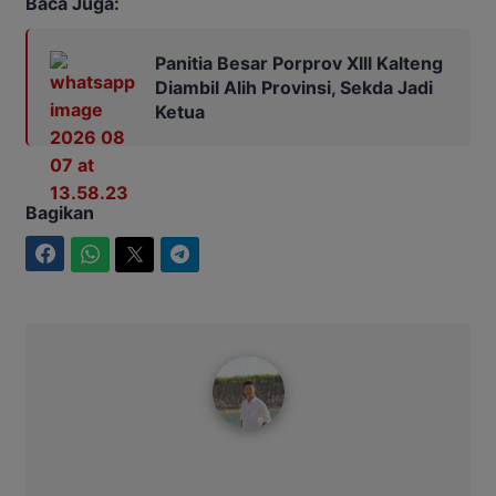
Baca Juga:
Panitia Besar Porprov Xlll Kalteng
Diambil Alih Provinsi, Sekda Jadi
Ketua
Bagikan
Facebook
WhatsApp
Twitter
Telegram
Maulana Kawit