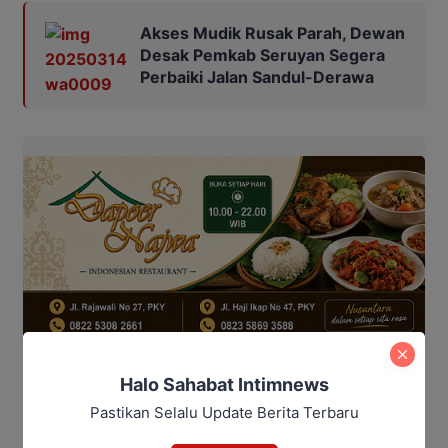
Akses Mudik Rusak Parah, Dewan
Desak Pemkab Seruyan Segera
Perbaiki Jalan Sandul-Derawa
Halo Sahabat Intimnews
Pastikan Selalu Update Berita Terbaru
Penulis: ASY
Editor: Andrian