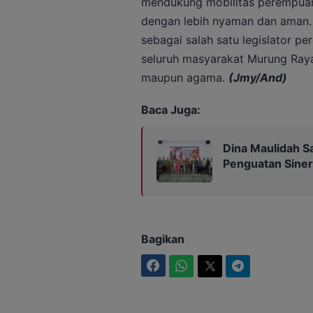
mendukung mobilitas perempuan,
dengan lebih nyaman dan aman.
sebagai salah satu legislator p
seluruh masyarakat Murung Raya
maupun agama.
(Jmy/And)
Baca Juga:
Dina Maulidah S
Penguatan Siner
Bagikan
Facebook
WhatsApp
Twitter
Telegram