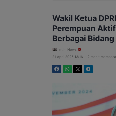
Wakil Ketua DP
Perempuan Aktif 
Berbagai Bidang
Intim News
.
21 April 2025 13:16
2 menit membaca
Facebook
WhatsApp
Twitter
Telegram