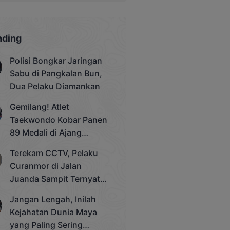
nding
Polisi Bongkar Jaringan
Sabu di Pangkalan Bun,
Dua Pelaku Diamankan
Gemilang! Atlet
Taekwondo Kobar Panen
89 Medali di Ajang
Bergengsi Rektor Unda
Terekam CCTV, Pelaku
Cup 2025
Curanmor di Jalan
Juanda Sampit Ternyata
Seorang PNS
Jangan Lengah, Inilah
Kejahatan Dunia Maya
yang Paling Sering