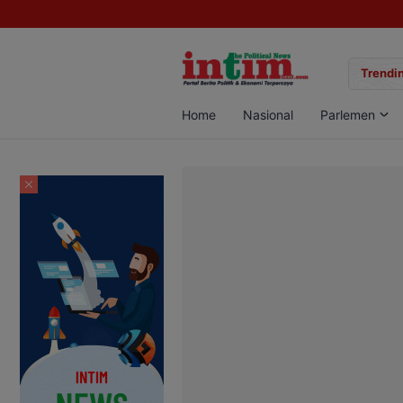
gan Sabu di Pangkalan Bun, Dua Pelaku Diamankan
Trendin
Home
Nasional
Parlemen