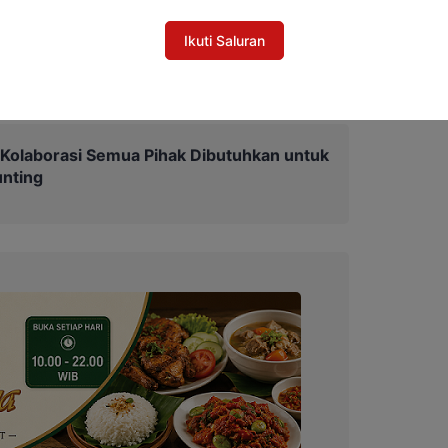
pirasi oleh perjuangan beliau dan telah
Ikuti Saluran
 pembangunan bangsa,” tambahnya.
: Kolaborasi Semua Pihak Dibutuhkan untuk
nting