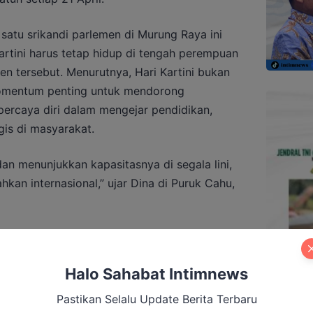
 satu srikandi parlemen di Murung Raya ini
tini harus tetap hidup di tengah perempuan
en tersebut. Menurutnya, Hari Kartini bukan
omentum penting untuk mendorong
percaya diri dalam mengejar pendidikan,
gis di masyarakat.
an menunjukkan kapasitasnya di segala lini,
bahkan internasional,” ujar Dina di Puruk Cahu,
telah meletakkan dasar yang kuat melalui
lah perempuan, membangun perpustakaan,
Halo Sahabat Intimnews
sar perempuan, termasuk kebebasan memilih
tini mendorong perempuan untuk terus
Pastikan Selalu Update Berita Terbaru
ampuan sendiri, dan tidak takut bersaing.