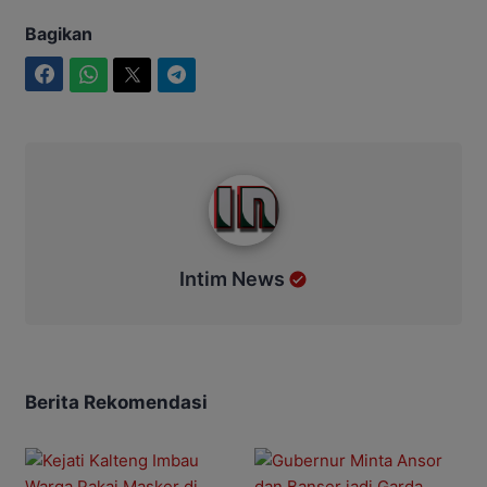
Bagikan
Facebook
WhatsApp
Twitter
Telegram
Intim News
Intim News
Berita Rekomendasi