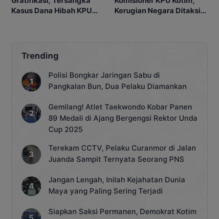
Gratifikasi, Tersangka
Komisioner KPU Kotim,
Kasus Dana Hibah KPU
Kerugian Negara Ditaksir
Kotim Bisa Bertambah
Capai Rp10 M
Trending
Polisi Bongkar Jaringan Sabu di
Pangkalan Bun, Dua Pelaku Diamankan
Gemilang! Atlet Taekwondo Kobar Panen
89 Medali di Ajang Bergengsi Rektor Unda
Cup 2025
Terekam CCTV, Pelaku Curanmor di Jalan
Juanda Sampit Ternyata Seorang PNS
Jangan Lengah, Inilah Kejahatan Dunia
Maya yang Paling Sering Terjadi
Siapkan Saksi Permanen, Demokrat Kotim