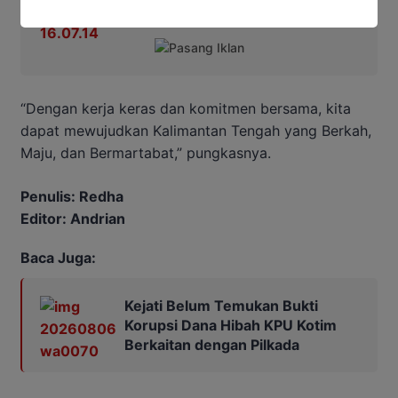
“Dengan kerja keras dan komitmen bersama, kita
dapat mewujudkan Kalimantan Tengah yang Berkah,
Maju, dan Bermartabat,” pungkasnya.
Penulis: Redha
Editor: Andrian
Baca Juga:
Kejati Belum Temukan Bukti
Korupsi Dana Hibah KPU Kotim
Berkaitan dengan Pilkada