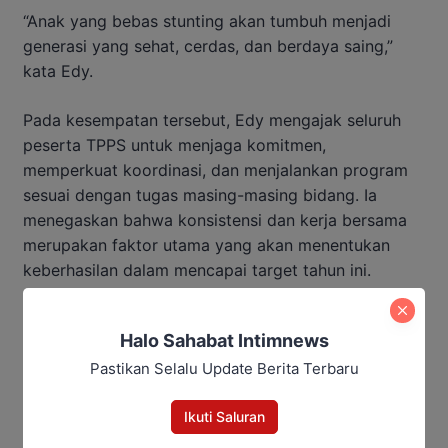
“Anak yang bebas stunting akan tumbuh menjadi
generasi yang sehat, cerdas, dan berdaya saing,”
kata Edy.
Pada kesempatan tersebut, Edy mengajak seluruh
peserta TPPS untuk menjaga komitmen,
memperkuat koordinasi, dan menjalankan program
sesuai dengan tugas masing-masing bidang. Ia
menegaskan bahwa konsistensi dan kerja bersama
merupakan faktor utama yang akan menentukan
keberhasilan dalam mencapai target tahun ini.
Baca Juga:
Halo Sahabat Intimnews
Pendaftar Taruna Tani Baru 25
Pastikan Selalu Update Berita Terbaru
Orang, Wagub Kalteng Minta
Daerah Gencarkan Sosialisasi
Ikuti Saluran