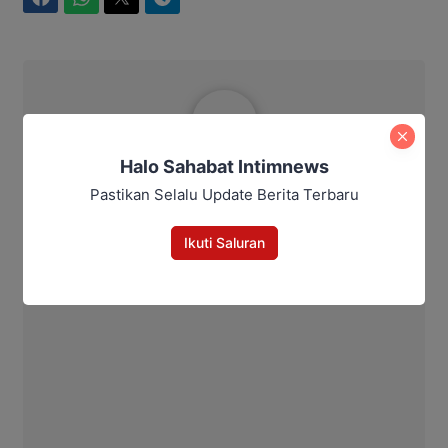
WhatsApp
Twitter
Telegram
Aditya Lukmantoro
Halo Sahabat Intimnews
Pastikan Selalu Update Berita Terbaru
Ikuti Saluran