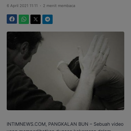
.
6 April 2021 11:11
2 menit membaca
Facebook
WhatsApp
Twitter
Telegram
INTIMNEWS.COM, PANGKALAN BUN – Sebuah video