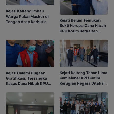
Kejati Kalteng Imbau
Warga Pakai Masker di
Kejati Belum Temukan
Tengah Asap Karhutla
Bukti Korupsi Dana Hibah
KPU Kotim Berkaitan
dengan Pilkada
Kejati Kalteng Tahan Lima
Kejati Dalami Dugaan
Komisioner KPU Kotim,
Gratifikasi, Tersangka
Kerugian Negara Ditaksir
Kasus Dana Hibah KPU
Capai Rp10 M
Kotim Bisa Bertambah