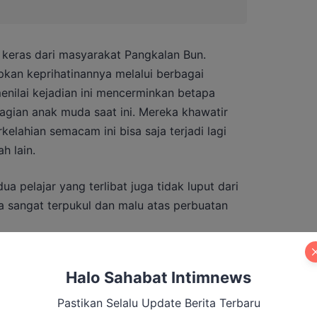
i keras dari masyarakat Pangkalan Bun.
an keprihatinannya melalui berbagai
enilai kejadian ini mencerminkan betapa
agian anak muda saat ini. Mereka khawatir
elahian semacam ini bisa saja terjadi lagi
h lain.
a pelajar yang terlibat juga tidak luput dari
a sangat terpukul dan malu atas perbuatan
aknya untuk belajar dan meraih masa depan
Halo Sahabat Intimnews
i seperti ini,” ujar Ahmad (50) warga Arut
Pastikan Selalu Update Berita Terbaru