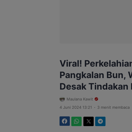
Viral! Perkelahia
Pangkalan Bun, W
Desak Tindakan P
Maulana Kawit
.
4 Juni 2024 13:21
3 menit membaca
Facebook
WhatsApp
Twitter
Telegram