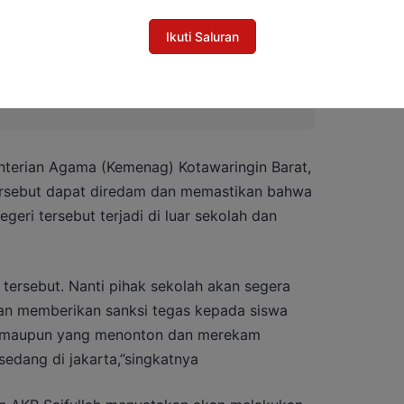
Ikuti Saluran
Dugaan Korupsi Pascasarjana UPR, Kuasa
ukan Eksepsi
nterian Agama (Kemenag) Kotawaringin Barat,
ersebut dapat diredam dan memastikan bahwa
eri tersebut terjadi di luar sekolah dan
tersebut. Nanti pihak sekolah akan segera
 dan memberikan sanksi tegas kepada siswa
an maupun yang menonton dan merekam
 sedang di jakarta,”singkatnya