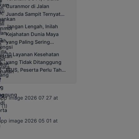
Cup 2025
Curanmor di Jalan
Juanda Sampit Ternyata
Seorang PNS
Jangan Lengah, Inilah
Kejahatan Dunia Maya
yang Paling Sering
Terjadi
10 Layanan Kesehatan
yang Tidak Ditanggung
BPJS, Peserta Perlu Tahu
Saat Darurat IGD