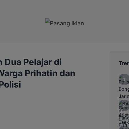
n Dua Pelajar di
Tre
arga Prihatin dan
olisi