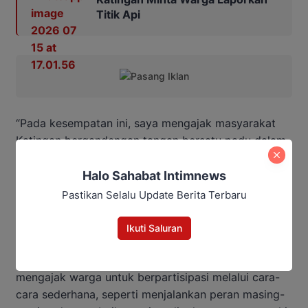
Titik Api
“Pada kesempatan ini, saya mengajak masyarakat
Katingan bergandengan tangan bersatu padu dalam
membangun daerah dan saling mendukung,” ujarnya.
Ia berharap masyarakat dapat mempertahankan
Halo Sahabat Intimnews
semangat gotong royong, saling membantu, dan
Pastikan Selalu Update Berita Terbaru
bekerja bersama demi kemajuan Katingan.
Ikuti Saluran
Saiful juga menekankan bahwa peran masyarakat
sangat menentukan keberhasilan pembangunan. Ia
mengajak warga untuk berpartisipasi melalui cara-
cara sederhana, seperti menjalankan peran masing-