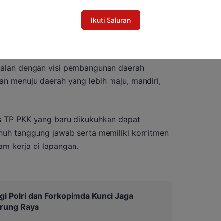
g diangkat dalam Rakerda TP PKK tahun ini
Ikuti Saluran
mbangunan nasional menuju Indonesia Emas
sejalan dengan visi pembangunan daerah
n menuju daerah yang lebih maju, mandiri,
s TP PKK yang baru dikukuhkan dapat
uh tanggung jawab serta memiliki komitmen
m kerja di lapangan.
rgi Polri dan Forkopimda Kunci Jaga
urung Raya