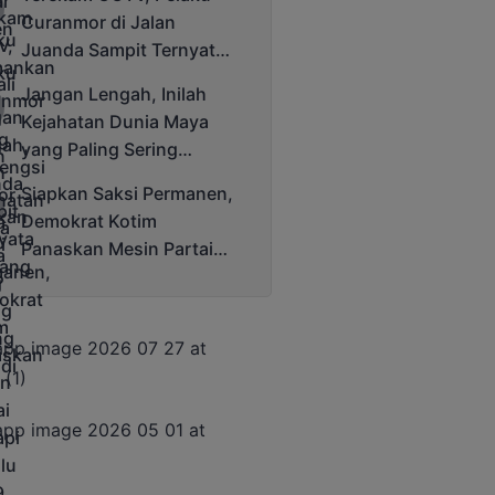
Cup 2025
Curanmor di Jalan
Juanda Sampit Ternyata
Seorang PNS
Jangan Lengah, Inilah
Kejahatan Dunia Maya
yang Paling Sering
Terjadi
Siapkan Saksi Permanen,
Demokrat Kotim
Panaskan Mesin Partai
Hadapi Pemilu 2029