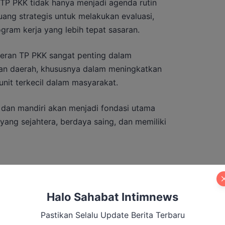
 TP PKK tidak hanya menjadi agenda rutin
ruang strategis untuk melakukan evaluasi,
gram kerja yang lebih tepat sasaran.
eran TP PKK sangat penting dalam
 daerah, khususnya dalam meningkatkan
unit terkecil dalam masyarakat.
 dan mandiri akan menjadi fondasi utama
ang sejahtera, berdaya saing, dan memiliki
ambut Kapolres Baru, Tekankan
Halo Sahabat Intimnews
gi untuk Murung Raya Kondusif
Pastikan Selalu Update Berita Terbaru