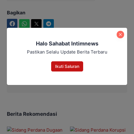
Bagikan
Facebook
WhatsApp
Twitter
Telegram
Halo Sahabat Intimnews
Pastikan Selalu Update Berita Terbaru
Hasan
Ikuti Saluran
Hasan
Berita Rekomendasi