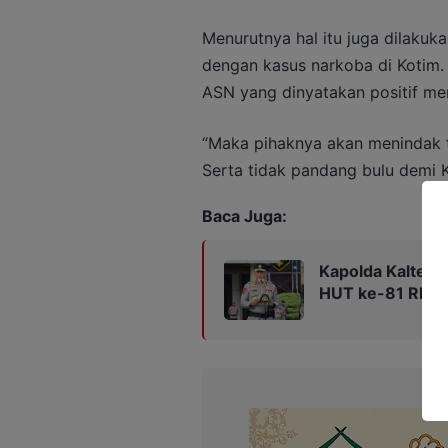
Menurutnya hal itu juga dilakuka
dengan kasus narkoba di Kotim. 
ASN yang dinyatakan positif m
“Maka pihaknya akan menindak t
Serta tidak pandang bulu demi K
Baca Juga:
Kapolda Kalteng
HUT ke-81 RI