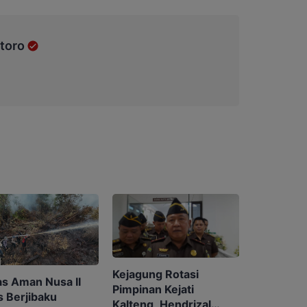
toro
Kejagung Rotasi
as Aman Nusa II
Pimpinan Kejati
 Berjibaku
Kalteng, Hendrizal