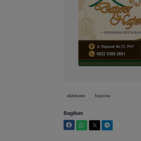
ASNKotim
TesUrine
Bagikan
Facebook
WhatsApp
Twitter
Telegram