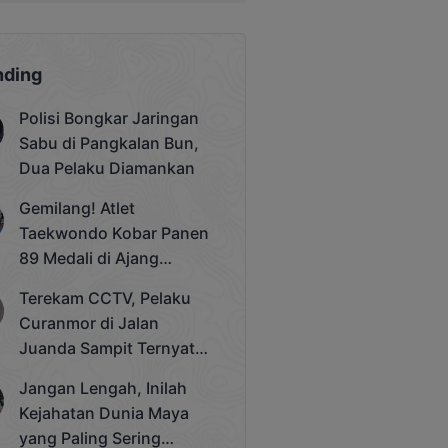
nding
Polisi Bongkar Jaringan
Sabu di Pangkalan Bun,
Dua Pelaku Diamankan
Gemilang! Atlet
Taekwondo Kobar Panen
89 Medali di Ajang
Bergengsi Rektor Unda
Terekam CCTV, Pelaku
Cup 2025
Curanmor di Jalan
Juanda Sampit Ternyata
Seorang PNS
Jangan Lengah, Inilah
Kejahatan Dunia Maya
yang Paling Sering