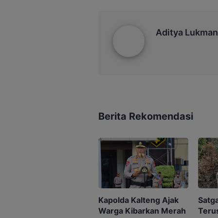
Aditya Lukmantoro
Aditya Lukman
Berita Rekomendasi
Kapolda Kalteng Ajak
Satg
Warga Kibarkan Merah
Terus