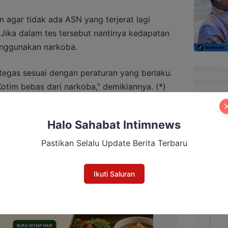
n agar tidak ada ASN yang terjerat lagi
Jika dalam tes tersebut nantinya kedapatan
enggunakan narkoba.
egas sesuai dengan peraturan yang berlaku.
otim bebas dari narkoba,” demikiannya. (*)
Halo Sahabat Intimnews
 Ajak Warga Kibarkan Merah Putih Sambut
Pastikan Selalu Update Berita Terbaru
Ikuti Saluran