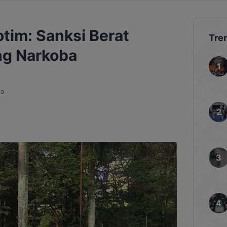
tim: Sanksi Berat
Tre
ng Narkoba
ca