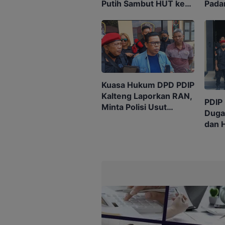
Putih Sambut HUT ke-
Pada
81 RI
Teng
Kuasa Hukum DPD PDIP
Kalteng Laporkan RAN,
PDIP
Minta Polisi Usut
Duga
Tuntas Sengketa Eks
dan 
Kantor
Kanto