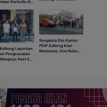
mkan Karhutla di
Husin Gantikan
ah Cuaca Ekstrem
Nurcahyo
Sengketa Eks Kantor
PDIP Kalteng Kian
 Kalteng Laporkan
Memanas, Dua Kubu
an Pengrusakan
Beradu Argumentasi
Hilangnya Aset Eks
Hukum
r ke Polda