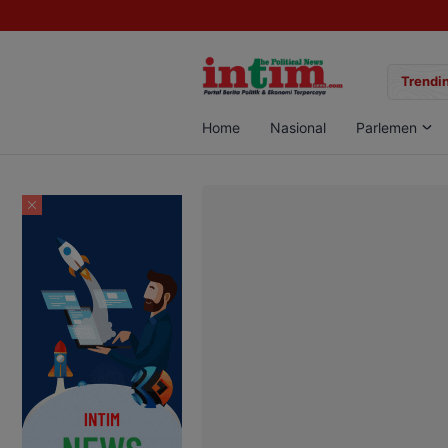
gan Sabu di Pangkalan Bun, Dua Pelaku Diamankan
Trendin
Home
Nasional
Parlemen