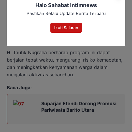
akses pasar bagi pedagang serta UMKM.
Halo Sahabat Intimnews
Pastikan Selalu Update Berita Terbaru
Legislator menilai keterlibatan DPRD dan
masyarakat dalam pengawasan proyek penataan
Ikuti Saluran
kawasan kumuh akan memastikan program berjalan
efektif dan tepat sasaran.
H. Taufik Nugraha berharap program ini dapat
berjalan tepat waktu, mengurangi risiko kemacetan,
dan meningkatkan kenyamanan warga dalam
menjalani aktivitas sehari-hari.
Baca Juga:
Suparjan Efendi Dorong Promosi
Pariwisata Barito Utara