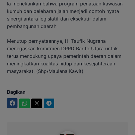
Ia menekankan bahwa program penataan kawasan
kumuh dan pelebaran jalan menjadi contoh nyata
sinergi antara legislatif dan eksekutif dalam
pembangunan daerah.
Menutup pernyataannya, H. Taufik Nugraha
menegaskan komitmen DPRD Barito Utara untuk
terus mendukung upaya pemerintah daerah dalam
meningkatkan kualitas hidup dan kesejahteraan
masyarakat. (Shp/Maulana Kawit)
Bagikan
Facebook
WhatsApp
Twitter
Telegram
Intim News