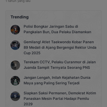
1 tahun
yang lalu
lokal di tengah pelaksanaan program
transmigrasi nasional yang kembali
digulirkan pemerintah pusat. Agustiar
menyatakan bahwa transmigrasi
Trending
merupakan bagian dari dinamika
kebangsaan dalam bingkai Negara
Polisi Bongkar Jaringan Sabu di
Kesatuan Republik Indonesia (NKRI),
Pangkalan Bun, Dua Pelaku Diamankan
namun tetap harus dijalankan dengan
prinsip keadilan dan berpihak pada
Gemilang! Atlet Taekwondo Kobar Panen
kesejahteraan masyarakat […]
89 Medali di Ajang Bergengsi Rektor Unda
Cup 2025
Terekam CCTV, Pelaku Curanmor di Jalan
Juanda Sampit Ternyata Seorang PNS
Jangan Lengah, Inilah Kejahatan Dunia
Maya yang Paling Sering Terjadi
Siapkan Saksi Permanen, Demokrat Kotim
Panaskan Mesin Partai Hadapi Pemilu
2029