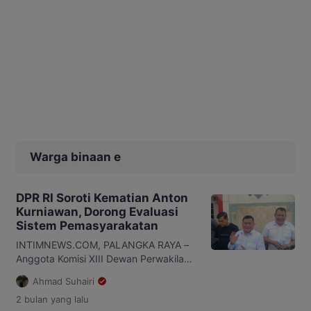
Warga binaan e
DPR RI Soroti Kematian Anton
Kurniawan, Dorong Evaluasi
Sistem Pemasyarakatan
INTIMNEWS.COM, PALANGKA RAYA –
Anggota Komisi XIII Dewan Perwakilan
Rakyat (DPR) RI, Bias Layar meminta
Ahmad Suhairi
jajaran pemasyarakatan di Kalimantan
2 bulan
yang lalu
Tengah (Kalteng) melakukan evaluasi