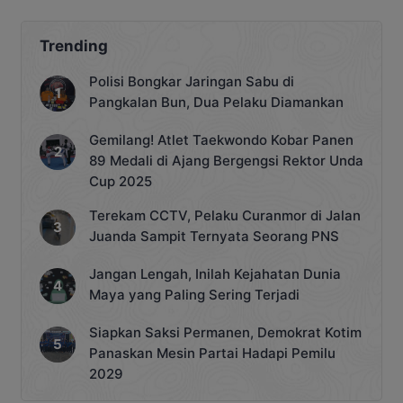
menyeluruh usai meninggalnya warga
binaan bernama Anton Kurniawan di
Lapas Palangka Raya. Bias
Trending
menegaskan seluruh proses hukum
terkait kematian Anton harus
Polisi Bongkar Jaringan Sabu di
diserahkan kepada penyidik dan tim
Pangkalan Bun, Dua Pelaku Diamankan
medis agar hasilnya objektif. “Kami
turut […]
Gemilang! Atlet Taekwondo Kobar Panen
89 Medali di Ajang Bergengsi Rektor Unda
Cup 2025
Terekam CCTV, Pelaku Curanmor di Jalan
Juanda Sampit Ternyata Seorang PNS
Jangan Lengah, Inilah Kejahatan Dunia
Maya yang Paling Sering Terjadi
Siapkan Saksi Permanen, Demokrat Kotim
Panaskan Mesin Partai Hadapi Pemilu
2029