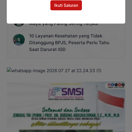
Juanda Sampit Ternyata Seorang PNS
Ikuti Saluran
Jangan Lengah, Inilah Kejahatan Dunia
Maya yang Paling Sering Terjadi
10 Layanan Kesehatan yang Tidak
Ditanggung BPJS, Peserta Perlu Tahu
Saat Darurat IGD