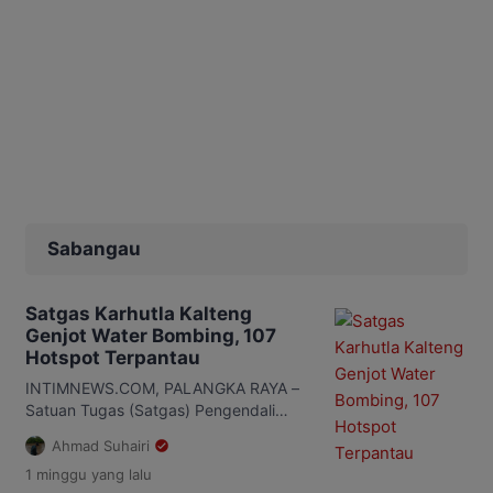
Sabangau
Satgas Karhutla Kalteng
Genjot Water Bombing, 107
Hotspot Terpantau
INTIMNEWS.COM, PALANGKA RAYA –
Satuan Tugas (Satgas) Pengendali
Kebakaran Hutan dan Lahan (Karhutla)
Ahmad Suhairi
Kalimantan Tengah (Kalteng) terus
1 minggu
yang lalu
memperkuat upaya pemadaman di