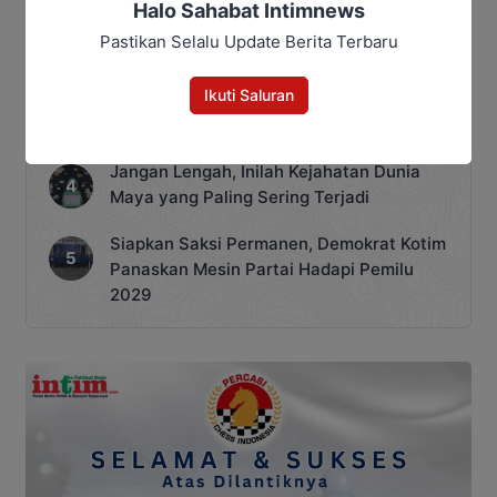
Gemilang! Atlet Taekwondo Kobar Panen
Halo Sahabat Intimnews
89 Medali di Ajang Bergengsi Rektor Unda
Pastikan Selalu Update Berita Terbaru
Cup 2025
Ikuti Saluran
Terekam CCTV, Pelaku Curanmor di Jalan
Juanda Sampit Ternyata Seorang PNS
Jangan Lengah, Inilah Kejahatan Dunia
Maya yang Paling Sering Terjadi
Siapkan Saksi Permanen, Demokrat Kotim
Panaskan Mesin Partai Hadapi Pemilu
2029