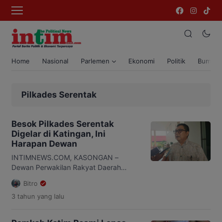
Home
Nasional
Parlemen
Ekonomi
Politik
Bumi T
Pilkades Serentak
Besok Pilkades Serentak
Digelar di Katingan, Ini
Harapan Dewan
INTIMNEWS.COM, KASONGAN –
Dewan Perwakilan Rakyat Daerah
(DPRD) Kabupaten Katingan berharap
Bitro
masyarakat menjaga ketertiban dan
3 tahun
yang lalu
keamanan di wilayah masing-masing.
Pasalnya, Kamis (26/10) besok akan
digelar pemilihan kepala desa