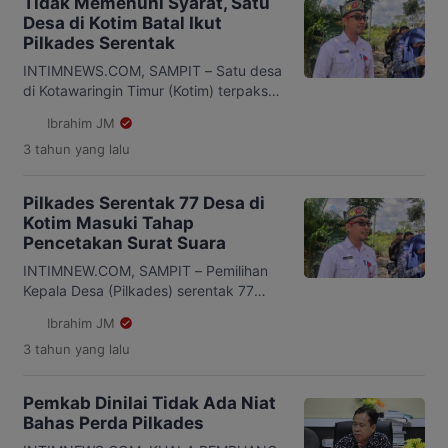
Tidak Memenuhi Syarat, Satu
Desa di Kotim Batal Ikut
Pilkades Serentak
INTIMNEWS.COM, SAMPIT – Satu desa
di Kotawaringin Timur (Kotim) terpaksa
tidak ikut dalam Pemilihan Desa
Ibrahim JM
(Pilkades) serentak yang jatuh pada 23
3 tahun
yang lalu
September 2023 mendatang. Hal
tersebut disampaikan Kepala Dinas
Pemberdayaan Masyarakat dan Desa
Pilkades Serentak 77 Desa di
(PMD) Kotawaringin Timur (Kotim)
Kotim Masuki Tahap
Ramadansyah, Senin 18 September
Pencetakan Surat Suara
2023. “Desa Tumbang Keminting yang
berada Kemacatan Bukit Santuai
INTIMNEW.COM, SAMPIT – Pemilihan
awalnya kami ikutkan. Tetapi, setelah
Kepala Desa (Pilkades) serentak 77
[…]
Desa di Kabupaten Kotawaringin Timur
Ibrahim JM
(Kotim) yang dilaksanakan 23
3 tahun
yang lalu
September 2023 mendatang sudah
memasuki tahap pencetakan surat
suara. “Terkait Pilkades tahapannya
Pemkab Dinilai Tidak Ada Niat
kita sudah sampai pada proses
Bahas Perda Pilkades
percetakan surat suara,” ujar Kepala