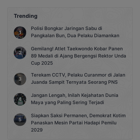
Palangka Raya, akhirnya terungkap.
Perempuan yang sebelumnya diduga
tenggelam di Sungai Kahayan itu
Trending
ditemukan dalam kondisi selamat.
Sebelumnya, laporan dugaan orang
Polisi Bongkar Jaringan Sabu di
tenggelam sempat membuat warga
Pangkalan Bun, Dua Pelaku Diamankan
dan tim relawan melakukan pencarian
besar-besaran sejak Sabtu, […]
Gemilang! Atlet Taekwondo Kobar Panen
89 Medali di Ajang Bergengsi Rektor Unda
Cup 2025
Terekam CCTV, Pelaku Curanmor di Jalan
Juanda Sampit Ternyata Seorang PNS
Jangan Lengah, Inilah Kejahatan Dunia
Maya yang Paling Sering Terjadi
Siapkan Saksi Permanen, Demokrat Kotim
Panaskan Mesin Partai Hadapi Pemilu
2029