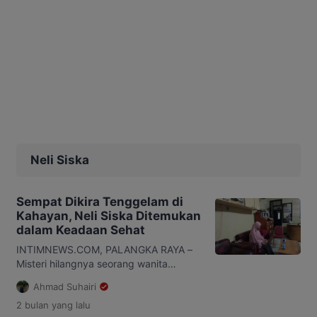
Neli Siska
Sempat Dikira Tenggelam di
Kahayan, Neli Siska Ditemukan
dalam Keadaan Sehat
INTIMNEWS.COM, PALANGKA RAYA –
Misteri hilangnya seorang wanita
bernama Neli Siska (43) di kawasan
Ahmad Suhairi
Kampung Ponton, Jalan Rindang
2 bulan
yang lalu
Banua, Kecamatan Pahandut, Kota